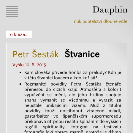
nakladatelství dlouhé vůle
o knize...
Petr Šesták
Štvanice
Vyšlo 10. 8. 2015
Kam člověka přivede honba za přeludy? Kdo je
v této štvanici lovcem a kdo kořistí?
Rozmanité povídky Petra Šestáka čtenáře
přenesou do cizích krajů. Atmosféra a kolorit
vyprávění se mění, ale jeho hrdiny spojuje
snaha vymanit se všednímu a vyrazit za
neustále unikajícími vizemi. Muž z titulní
povídky touží dostihnout ztracené mládí,
gastarbaiter ve španělském supermercadu
překonává útrpnou realitu šplháním do vyšších
regálů spirituality, fotograf na festivalu
fotografie loví obrazy marně, protože je dávno