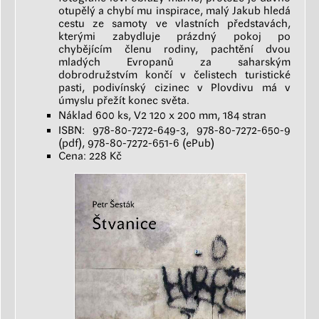
otupělý a chybí mu inspirace, malý Jakub hledá
cestu ze samoty ve vlastních představách,
kterými zabydluje prázdný pokoj po
chybějícím členu rodiny, pachtění dvou
mladých Evropanů za saharským
dobrodružstvím končí v čelistech turistické
pasti, podivínský cizinec v Plovdivu má v
úmyslu přežít konec světa.
Náklad 600 ks, V2 120 x 200 mm, 184 stran
ISBN: 978-80-7272-649-3, 978-80-7272-650-9
(pdf), 978-80-7272-651-6 (ePub)
Cena: 228 Kč