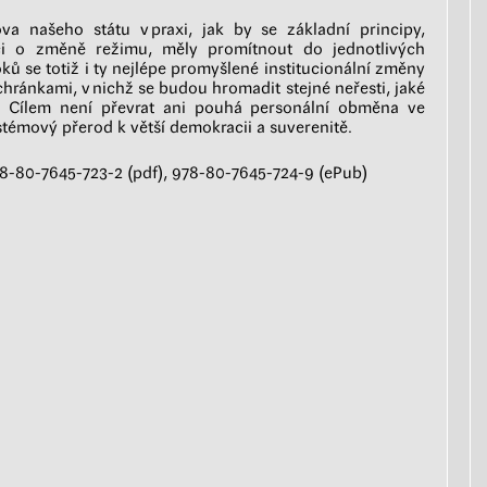
a našeho státu v praxi, jak by se základní principy,
ci o změně režimu, měly promítnout do jednotlivých
ků se totiž i ty nejlépe promyšlené institucionální změny
ránkami, v nichž se budou hromadit stejné neřesti, jaké
. Cílem není převrat ani pouhá personální obměna ve
stémový přerod k větší demokracii a suverenitě.
8-80-7645-723-2 (pdf), 978-80-7645-724-9 (ePub)