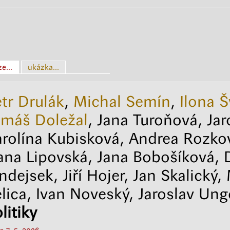
e...
ukázka...
tr Drulák
,
Michal Semín
,
Ilona Š
omáš Doležal
, Jana Turoňová, Jar
rolína Kubisková, Andrea Rozko
na Lipovská, Jana Bobošíková, 
ndejsek, Jiří Hojer, Jan Skalický
lica, Ivan Noveský, Jaroslav Un
litiky