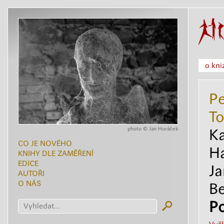
o kniz
Pe
T
photo © Jan Horáček
Ka
CO JE NOVÉHO
Ha
KNIHY DLE ZAMĚŘENÍ
EDICE
Ja
AUTOŘI
O NÁS
Be
Po