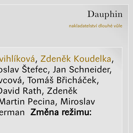
nakladatelství dlouhé vůle
vihlíková
,
Zdeněk Koudelka
,
oslav Štefec, Jan Schneider,
vcová, Tomáš Břicháček,
David Rath, Zdeněk
, Martin Pecina, Miroslav
german
Změna režimu: