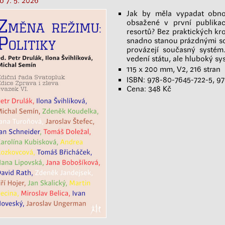
o 7. 5. 2026
Jak by měla vypadat obnov
obsažené v první publika
resortů? Bez praktických kro
snadno stanou prázdnými sch
provázejí současný systém
vedení státu, ale hluboký sy
115 x 200 mm, V2, 216 stran
ISBN: 978-80-7645-722-5, 97
Cena: 348 Kč