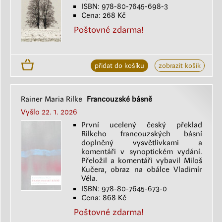
ISBN: 978-80-7645-698-3
Cena: 268 Kč
Poštovné zdarma!
přidat do košíku
zobrazit košík
Rainer Maria Rilke
Francouzské básně
Vyšlo 22. 1. 2026
První ucelený český překlad
Rilkeho francouzských básní
doplněný vysvětlivkami a
komentáři v synoptickém vydání.
Přeložil a komentáři vybavil Miloš
Kučera, obraz na obálce Vladimír
Véla.
ISBN: 978-80-7645-673-0
Cena: 868 Kč
Poštovné zdarma!