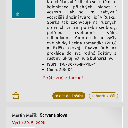
Kremlička zabředl i do sci-fi tématu
kolonizace přilehlých planet a
vesmíru, jak se jimi zabývají
včerejší i dnešní tvůrci lidí v Rusku.
Sbírka tak zachycuje na různých
úrovních vnitřní potřebu svobody,
potřebu svobodné vůle,
odhodlanost. Autorce dosud vyšly
dvě sbírky Laciná romantika (2017)
a Balčik (2024). Radka Rubilina
překládá do své rodné češtiny z
ruštiny, ukrajinštiny a bulharštiny.
ISBN: 978-80-7645-716-4
Cena: 268 Kč
Poštovné zdarma!
přidat do košíku
zobrazit košík
Martin Mařík
Servaná slova
Vyšlo 20. 5. 2026