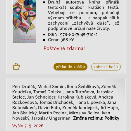
Druhá autorova kniha přináší
tentokrát soubor kratších textů.
Vyhýbají se pointám, potlačují
význam příběhu – a naopak cílí k
zachycení „záchvěvů duše“, jež
podprahově určují naše životy.
ISBN: 978-80-7645-710-2
Cena: 368 Kč
Poštovné zdarma!
přidat do košíku
zobrazit košík
Petr Drulák, Michal Semín, Ilona Švihlíková, Zdeněk
Koudelka, Tomáš Doležal, Jana Turoňová, Jaroslav
Štefec, Jan Schneider, Karolína Kubisková, Andrea
Rozkovcová, Tomáš Břicháček, Hana Lipovská, Jana
Bobošíková, David Rath, Zdeněk Jandejsek, Jiří Hojer,
Jan Skalický, Martin Pecina, Miroslav Belica, Ivan
Noveský, Jaroslav Ungerman
Změna režimu: Politiky
Vyšlo 7. 5. 2026