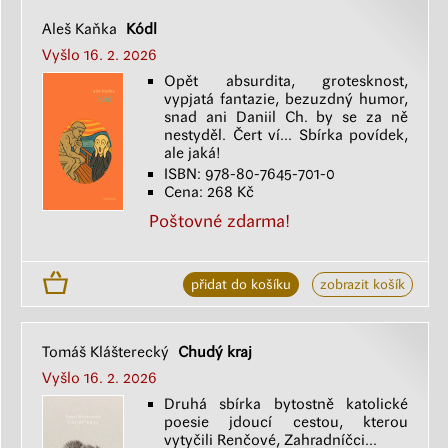
Aleš Kaňka
Kódl
Vyšlo 16. 2. 2026
Opět absurdita, grotesknost,
vypjatá fantazie, bezuzdný humor,
snad ani Daniil Ch. by se za ně
nestyděl. Čert ví... Sbírka povídek,
ale jaká!
ISBN: 978-80-7645-701-0
Cena: 268 Kč
Poštovné zdarma!
přidat do košíku
zobrazit košík
Tomáš Klášterecký
Chudý kraj
Vyšlo 16. 2. 2026
Druhá sbírka bytostně katolické
poesie jdoucí cestou, kterou
vytyčili Renčové, Zahradníčci...