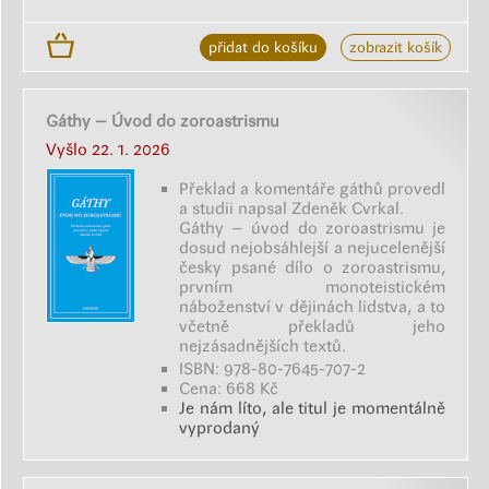
přidat do košíku
zobrazit košík
Gáthy – Úvod do zoroastrismu
Vyšlo 22. 1. 2026
Překlad a komentáře gáthů provedl
a studii napsal Zdeněk Cvrkal.
Gáthy – úvod do zoroastrismu je
dosud nejobsáhlejší a nejucelenější
česky psané dílo o zoroastrismu,
prvním monoteistickém
náboženství v dějinách lidstva, a to
včetně překladů jeho
nejzásadnějších textů.
ISBN: 978-80-7645-707-2
Cena: 668 Kč
Je nám líto, ale titul je momentálně
vyprodaný