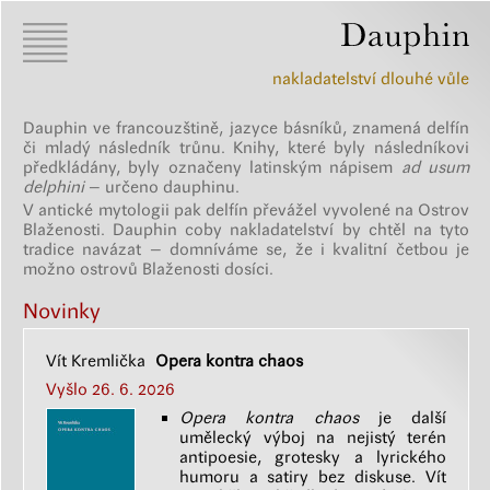
nakladatelství dlouhé vůle
Dauphin ve francouzštině, jazyce básníků, znamená delfín
či mladý následník trůnu. Knihy, které byly následníkovi
předkládány, byly označeny latinským nápisem
ad usum
delphini
– určeno dauphinu.
V antické mytologii pak delfín převážel vyvolené na Ostrov
Blaženosti. Dauphin coby nakladatelství by chtěl na tyto
tradice navázat – domníváme se, že i kvalitní četbou je
možno ostrovů Blaženosti dosíci.
Novinky
Vít Kremlička
Opera kontra chaos
Vyšlo 26. 6. 2026
Opera kontra chaos
je další
umělecký výboj na nejistý terén
antipoesie, grotesky a lyrického
humoru a satiry bez diskuse. Vít