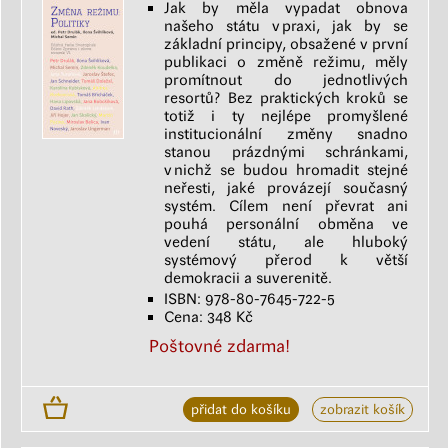
Jak by měla vypadat obnova
našeho státu v praxi, jak by se
základní principy, obsažené v první
publikaci o změně režimu, měly
promítnout do jednotlivých
resortů? Bez praktických kroků se
totiž i ty nejlépe promyšlené
institucionální změny snadno
stanou prázdnými schránkami,
v nichž se budou hromadit stejné
neřesti, jaké provázejí současný
systém. Cílem není převrat ani
pouhá personální obměna ve
vedení státu, ale hluboký
systémový přerod k větší
demokracii a suverenitě.
ISBN: 978-80-7645-722-5
Cena: 348 Kč
Poštovné zdarma!
přidat do košíku
zobrazit košík