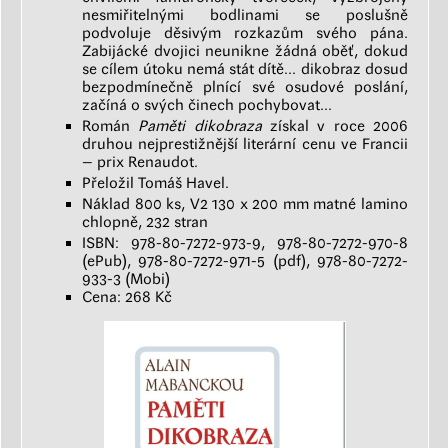
nesmiřitelnými bodlinami se poslušně
podvoluje děsivým rozkazům svého pána.
Zabijácké dvojici neunikne žádná oběť, dokud
se cílem útoku nemá stát dítě... dikobraz dosud
bezpodmínečně plnící své osudové poslání,
začíná o svých činech pochybovat...
Román
Paměti dikobraza
získal v roce 2006
druhou nejprestižnější literární cenu ve Francii
– prix Renaudot.
Přeložil Tomáš Havel.
Náklad 800 ks, V2 130 x 200 mm matné lamino
chlopně, 232 stran
ISBN: 978-80-7272-973-9, 978-80-7272-970-8
(ePub), 978-80-7272-971-5 (pdf), 978-80-7272-
933-3 (Mobi)
Cena: 268 Kč