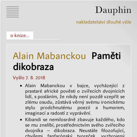
nakladatelství dlouhé vůle
o knize...
Alain Mabanckou
Paměti
dikobraza
Vyšlo 7. 8. 2018
Alain Mabanckou v bajce, vycházející z
prastaré africké pověsti o zvířecích dvojnících
lidí, s posláním, že nikdy není pozdě vzepřít se
zlému osudu, zůstává věrný svému ironickému
stylu prodchnutému poezií a humorem,
imaginací a radostí z vyprávění.
Kibandi se nemilosrdně zbavuje každého, kdo
se mu znelíbí, prostřednictvím svého zvířecího
dvojníka – dikobraza. Neustále filozofující,
chvílemi fanfarónský tvoreček, vyzbrojený